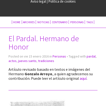
Aviso legal
|
Política de cookies
HOME
ARCHIVES
NOTICIAS
CENTENARIO
PERSONAS
TAGS
El Pardal. Hermano de
Honor
Posted on vie 15 enero 2016 in
Personas
• Tagged with
pardal
,
actos
,
jueves santo
,
tradiciones
Artículo revisado basado en textos e imágenes del
Hermano
Gonzalo Arroyo
, a quien agradecemos su
contribución. Puede leer el artículo original
aquí
.