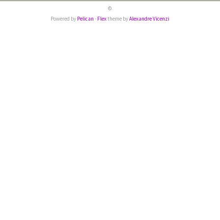
©
Powered by
Pelican
-
Flex
theme by
Alexandre Vicenzi